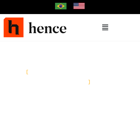
Soluções
Dados bem gerenciados e bem
analisados são a base de decisões
inteligentes
A Hence impulsiona sua empresa com
soluções inteligentes em todas as
frentes: da análise de risco de
carteiras de recebíveis à orquestração
de campanhas que aumentam a
conversão.