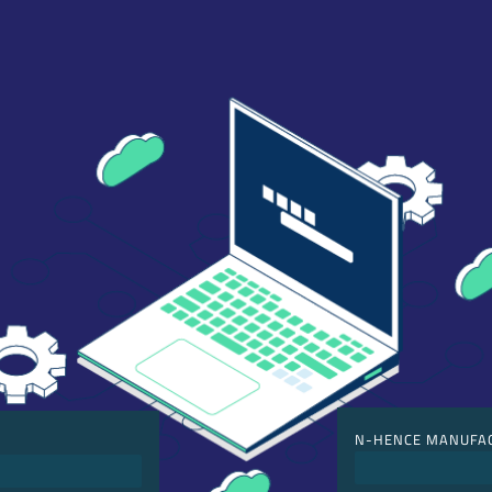
N-HENCE MANUFA
Fabricação de produ
ão de compra