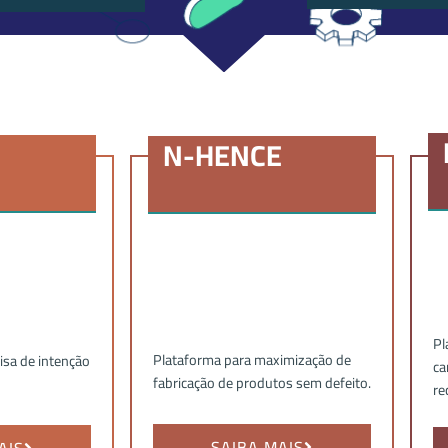
N-HENCE
Pl
Plataforma para maximização de
isa de intenção
ca
fabricação de produtos sem defeito.
re
SAIBA MAIS
AIS