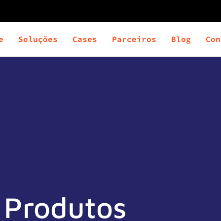
e
Soluções
Cases
Parceiros
Blog
Con
Produtos