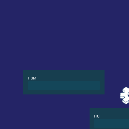
H3M
Otimização do ROI em Marketing
HCI
Pesquisa de intenç