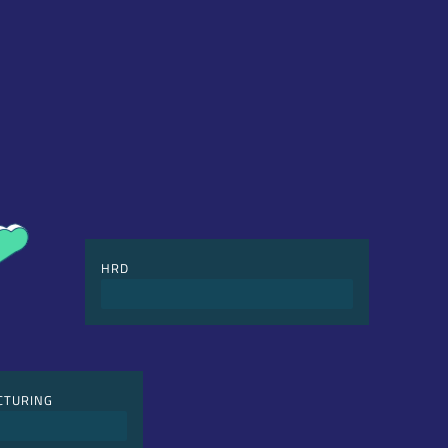
HRD
Digiligência de carteira de recebíveis
CTURING
tos sem defeito