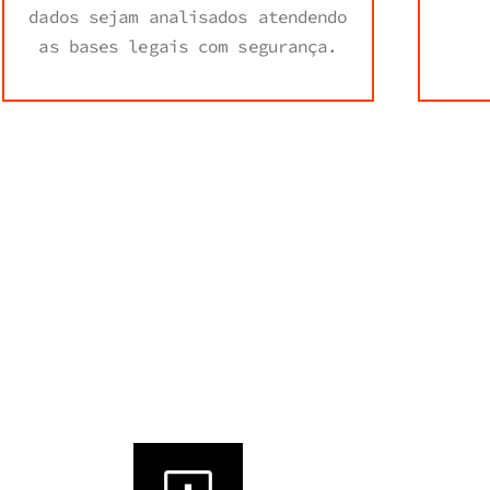
dados sejam analisados atendendo
as bases legais com segurança.
itos
antes