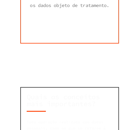
os dados objeto de tratamento.
Quais os conceitos
mais importantes?
Toda operação realizada com dados
pessoais, como as que se referem à