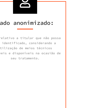
ado anonimizado:
relativo a titular que não possa
 identificado, considerando a
tilização de meios técnicos
veis e disponíveis na ocasião de
seu tratamento.