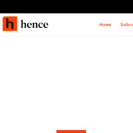
Home
Sobr
LGP
A LGPD cria uma regulamentação para uso
público, e estabelece de modo claro qu