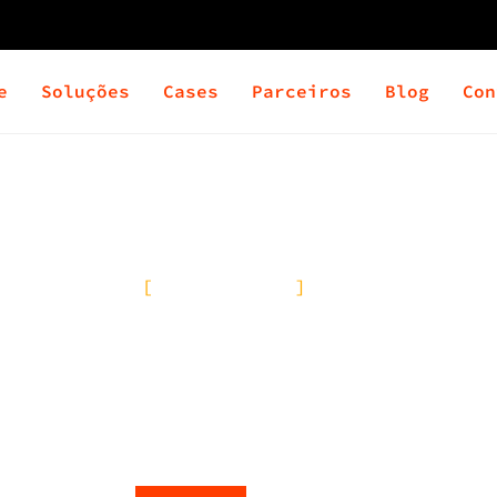
e
Soluções
Cases
Parceiros
Blog
Con
D
O que é LGPD
, proteção e transferência de dados pessoais
em são as figuras envolvidas e quais as suas 
penalidades no âmbito civil.