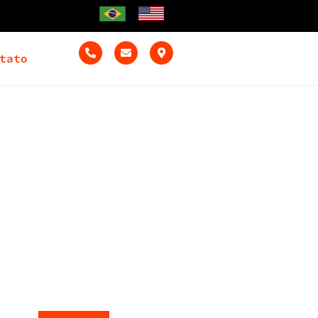
tato
 no Brasil, nos âmbitos privado e
atribuições, responsabilidades e