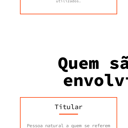
utilizados.
Quem s
envolv
Titular
Pessoa natural a quem se referem