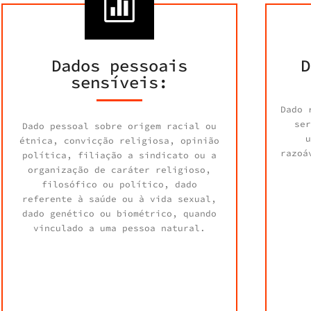
Dados pessoais
D
sensíveis:
Dado 
ser
Dado pessoal sobre origem racial ou
u
étnica, convicção religiosa, opinião
razoá
política, filiação a sindicato ou a
organização de caráter religioso,
filosófico ou político, dado
referente à saúde ou à vida sexual,
dado genético ou biométrico, quando
vinculado a uma pessoa natural.