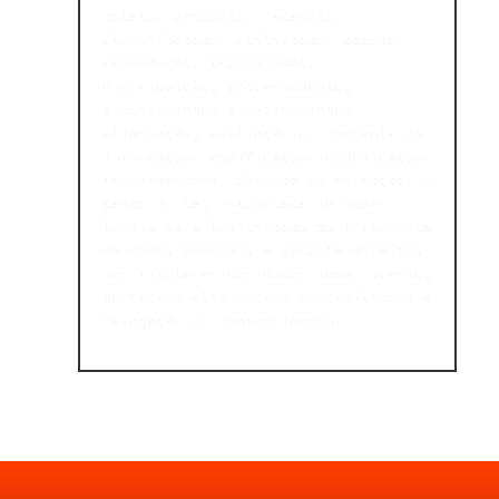
coleta, produção, recepção,
classificação, utilização, acesso,
reprodução, transmissão,
distribuição, processamento,
arquivamento, armazenamento,
eliminação, avaliação ou controle da
informação, modificação, comunicação,
transferência, difusão ou extração. O
texto da lei estabelece 10 bases
legais para legitimação do tratamento
de dados pessoais e garante direitos
aos titulares dos dados como: acesso,
correção, eliminação, portabilidade e
revogação do consentimento.