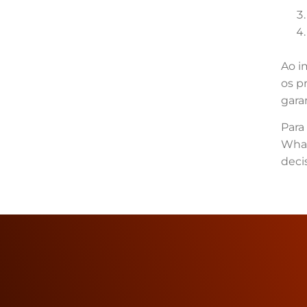
Ao i
os p
gara
Para
What
deci