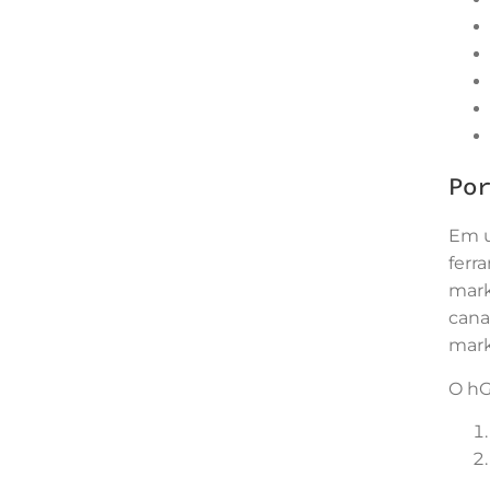
Po
Em u
ferr
mark
cana
mark
O hG