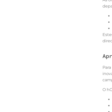
depa
Este
dire
Ap
Para
inov
camp
O hG