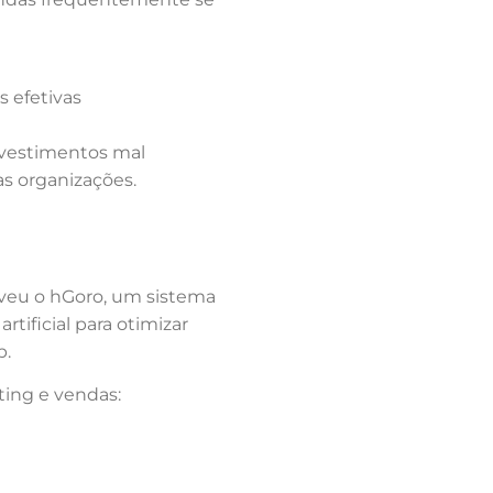
 efetivas
nvestimentos mal
as organizações.
lveu o hGoro, um sistema
tificial para otimizar
p.
ting e vendas: