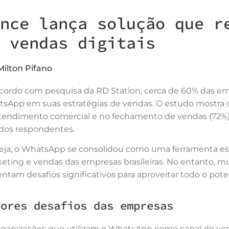
nce lança solução que r
 vendas digitais
Milton Pifano
cordo com pesquisa da RD Station, cerca de 60% das em
sApp em suas estratégias de vendas. O estudo mostra q
tendimento comercial e no fechamento de vendas (72%),
dos respondentes.
eja, o WhatsApp se consolidou como uma ferramenta ess
eting e vendas das empresas brasileiras. No entanto, m
entam desafios significativos para aproveitar todo o pote
iores desafios das empresas
rganizações que utilizam o WhatsApp como canal de v