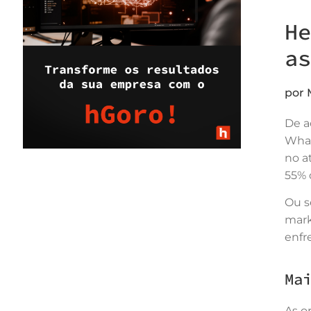
He
as
por 
De a
What
no a
55% 
Ou s
mark
enfr
Ma
As o