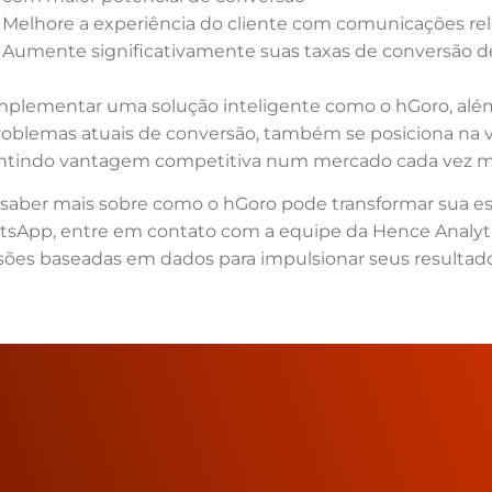
Melhore a experiência do cliente com comunicações rel
Aumente significativamente suas taxas de conversão 
mplementar uma solução inteligente como o hGoro, alé
roblemas atuais de conversão, também se posiciona na 
ntindo vantagem competitiva num mercado cada vez ma
 saber mais sobre como o hGoro pode transformar sua es
sApp, entre em contato com a equipe da Hence Analyti
sões baseadas em dados para impulsionar seus resultado